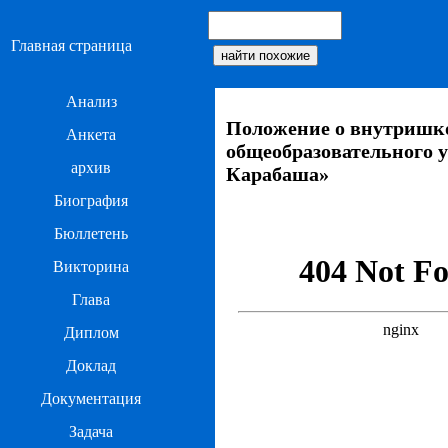
Главная страница
Анализ
Положение о внутришк
Анкета
общеобразовательного 
архив
Карабаша»
Биография
Бюллетень
Викторина
Глава
Диплом
Доклад
Документация
Задача