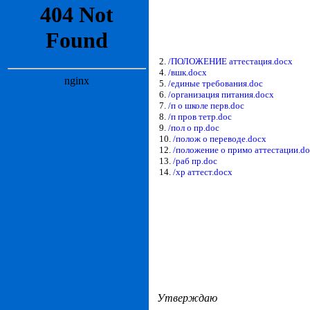
2.
/ПОЛОЖЕНИЕ аттестация.docx
4.
/вшк.docx
5.
/единые требования.doc
6.
/организация питания.docx
7.
/п о школе перв.doc
8.
/п пров тетр.doc
9.
/пол о пр.doc
10.
/полож о переводе.docx
12.
/положение о примо аттестации.do
13.
/раб пр.doc
14.
/хр аттест.docx
Утверждаю