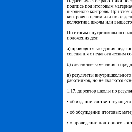
Педагогические работники посл
подпись под итоговым материал
школьного контроля. При этом о
контроля в целом или по от де
коллектива школы или вышесто
По итогам внутришкольного конт
положения дел:
а) проводятся заседания педаг
совещания с педагогическим со
б) сделанные замечания и пред
в) результаты внутришкольного
работников, но не являются ос
1.17. директор школы по резул
• об издании соответствующего
• об обсуждении итоговых мат
• о проведении повторного кон