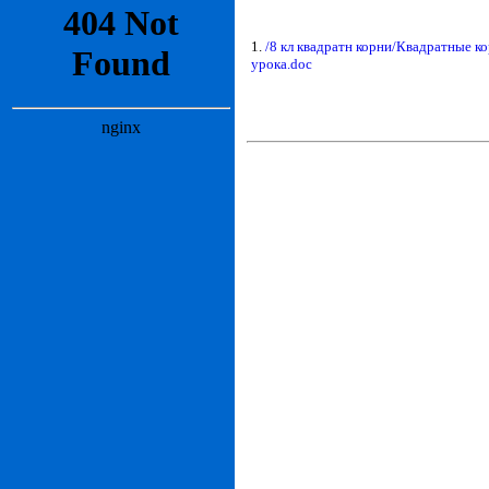
1.
/8 кл квадратн корни/Квадратные к
урока.doc