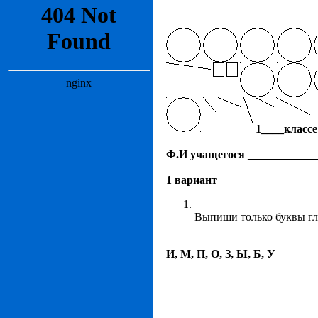
1____классе
Ф.И учащегося ____________
1 вариант
Выпиши только буквы гл
И, М, П, О, З, Ы, Б, У