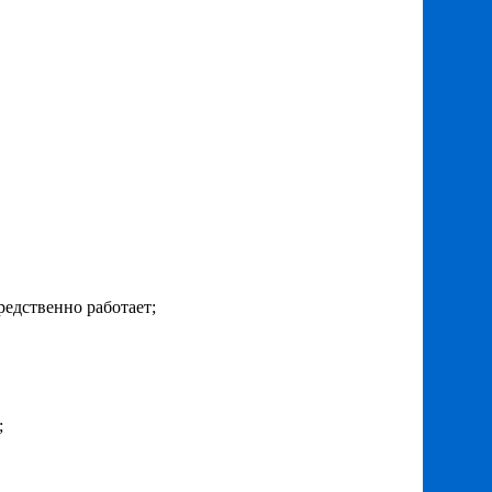
едственно работает;
;