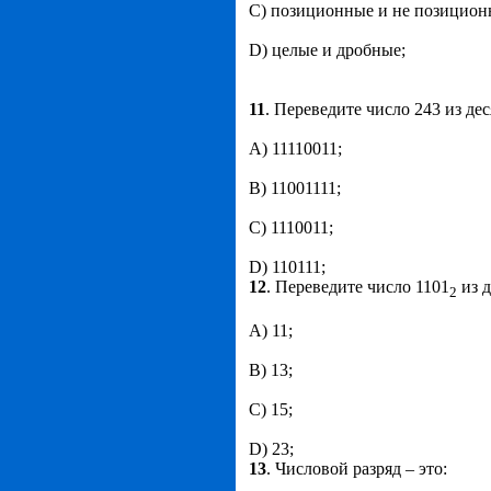
С) позиционные и не позицион
D) целые и дробные;
11
. Переведите число 243 из д
А) 11110011;
В) 11001111;
С) 1110011;
D) 110111;
12
. Переведите число 1101
из д
2
А) 11;
В) 13;
С) 15;
D) 23;
13
. Числовой разряд – это: