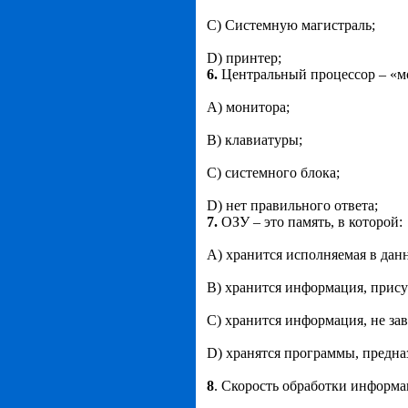
C) Системную магистраль;
D) принтер;
6.
Центральный процессор – «мо
А) монитора;
B) клавиатуры;
C) системного блока;
D) нет правильного ответа;
7.
ОЗУ – это память, в которой:
А) хранится исполняемая в дан
B) хранится информация, прису
C) хранится информация, не зав
D) хранятся программы, предна
8
. Скорость обработки информа