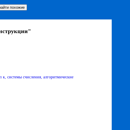
онструкции"
п к, системы счисления, алгоритмические