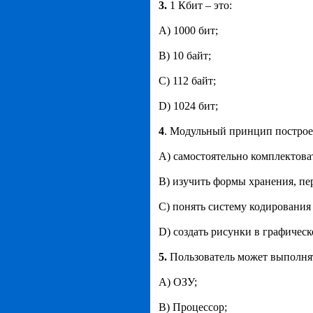
3.
1 Кбит – это:
А) 1000 бит;
B) 10 байт;
C) 112 байт;
D) 1024 бит;
4
. Модульный принцип построе
A) самостоятельно комплектов
B) изучить формы хранения, пе
C) понять систему кодировани
D) создать рисунки в графическ
5.
Пользователь может выполнят
А) ОЗУ;
B) Процессор;