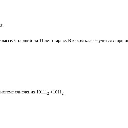
я;
лассе. Старший на 11 лет старше. В каком классе учится старши
истеме счисления 10111
+1011
2
2 .