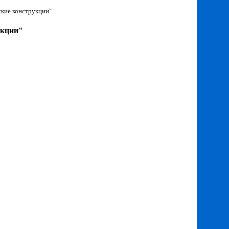
ские конструкции"
укции"