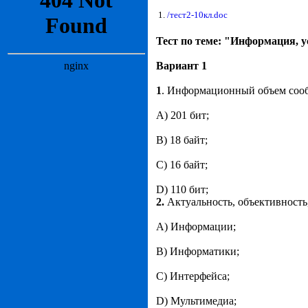
1.
/тест2-10кл.doc
Тест по теме: "Информация, 
Вариант 1
1
. Информационный объем сообщ
А) 201 бит;
B) 18 байт;
C) 16 байт;
D) 110 бит;
2.
Актуальность, объективность,
А) Информации;
B) Информатики;
C) Интерфейса;
D) Мультимедиа;