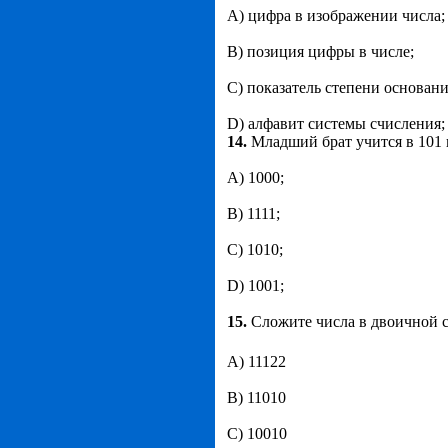
А) цифра в изображении числа;
В) позиция цифры в числе;
С) показатель степени основани
D) алфавит системы счисления;
14.
Младший брат учится в 101 к
А) 1000;
В) 1111;
С) 1010;
D) 1001;
15.
Сложите числа в двоичной с
А) 11122
В) 11010
С) 10010