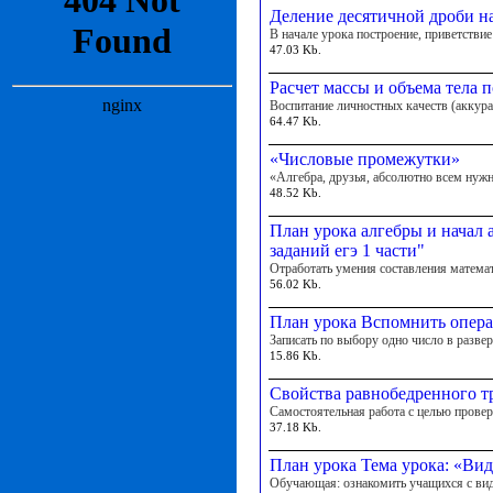
Деление десятичной дроби н
В начале урока построение, приветстви
47.03 Kb.
Расчет массы и объема тела 
Воспитание личностных качеств (аккура
64.47 Kb.
«Числовые промежутки»
«Алгебра, друзья, абсолютно всем нужна
48.52 Kb.
План урока алгебры и начал 
заданий егэ 1 части"
Отработать умения составления математ
56.02 Kb.
План урока Вспомнить опера
Записать по выбору одно число в разве
15.86 Kb.
Свойства равнобедренного т
Самостоятельная работа с целью прове
37.18 Kb.
План урока Тема урока: «Ви
Обучающая: ознакомить учащихся с вид