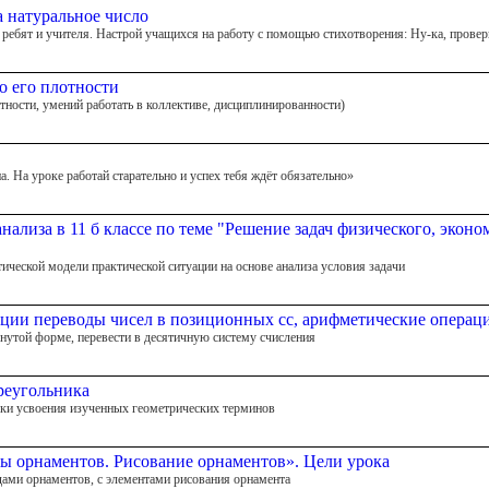
а натуральное число
е ребят и учителя. Настрой учащихся на работу с помощью стихотворения: Ну-ка, прове
по его плотности
тности, умений работать в коллективе, дисциплинированности)
. На уроке работай старательно и успех тебя ждёт обязательно»
анализа в 11 б классе по теме "Решение задач физического, эко
ической модели практической ситуации на основе анализа условия задачи
ции переводы чисел в позиционных сс, арифметические операц
рнутой форме, перевести в десятичную систему счисления
реугольника
рки усвоения изученных геометрических терминов
ды орнаментов. Рисование орнаментов». Цели урока
ами орнаментов, с элементами рисования орнамента