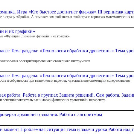
азминка. Игра «Кто быстрее достигнет флажка» III вернисаж кар
е в страну «Дроби». А поможет нам побывать в этой стране вернисаж математических к
и и их графики»
еме «Функции. Линейная функция и её график»
лассе Тема раздела: «Технология обработки древесины» Тема уро
спользования электрифицированого столярного инструмента
лассе Тема раздела: «Технология обработки древесины» Тема ур
ность и собранность при выполнении изделия, чувства взаимопомощи и сопереживания
ная работа. Работа в группах Защита решений. Сам работа. Задан
и решении показательных и логарифмических уравнений и неравенств
Проверка домашнего задания. Работа с алгоритмом
момент Проблемная ситуация тема и задачи урока Работа над те