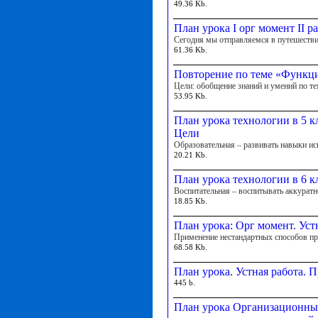
49.36 Kb.
План урока I орг момент II р
Сегодня мы отправляемся в путешестви
61.36 Kb.
Повторение по теме «Функци
Цели: обобщение знаний и умений по т
53.95 Kb.
План урока технологии в 5 к
Цели
Образовательная – развивать навыки и
20.21 Kb.
План урока технологии в 6 к
Воспитательная – воспитывать аккурат
18.85 Kb.
План урока: Орг момент. Уст
Применение нестандартных способов пр
68.58 Kb.
План урока. Устная работа. 
445 b.
План урока Организационный 