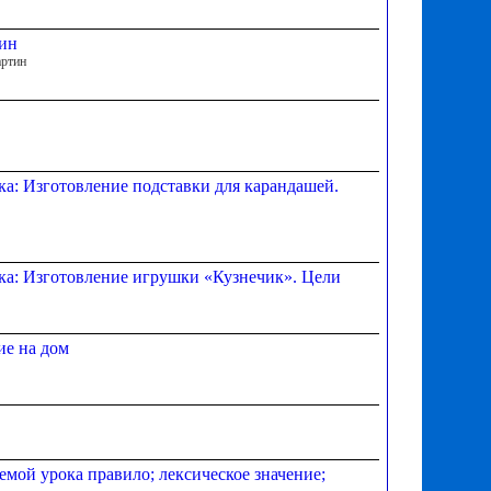
тин
артин
ка: Изготовление подставки для карандашей.
ока: Изготовление игрушки «Кузнечик». Цели
ие на дом
мой урока правило; лексическое значение;