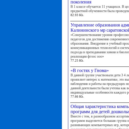
поколения
В 1 классе обучается 11 учащихся. В ц
предметной обученности была проведен
82.93 Kb.
Управление образования ад
Калининского мр саратовско
«Совершенствование уровня профессио
педагогов для достижения современного
образования. Внедрение в учебный про
коммуникационных технологий и систе
подхода в преподавании химии и биоло
реализации фгоос ооо»
77.25 Kb.
«В гостях у Гнома»
В данной группе участвовали дети 3 4 л
проявляет интерес к математике, это в
наблюдения и работы на предыдущих но
данной деятельности были учтены как во
индивидуальные особенности каждого р
77.66 Kb.
Общая характеристика комп
программ для детей дошкольн
Вместе с тем, в разнообразном ассорти
программ выделяется большая группа 
развивающих компьютерных игр, котор