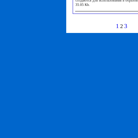
создаются для использования в образов
35.05 Kb.
1
3
2