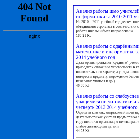
Анализ работы шмо учителей
информатики за 2010 2011 у
На 2010 – 2011 учебный год деятельнос
объединения строилась в соответствии 
работы школы и была направлена на
180.21 Kb.
Анализ работы с одарённым
математике и информатике за
2014 учебного год
Даже ориентировка на "среднего" учени
приводит к снижению успеваемости в кл
воспитательного характера у ряда школ
интереса к предмету, порождение безотв
нежелание учиться и др.)
46.38 Kb.
Анализ работы со слабоусп
учащимися по математике и 
четверть 2013 2014 учебного
Одним из главных направлений моей пе
деятельности как учителя предметника 
году является организация целенаправл
слабоуспевающими детьми
44.98 Kb.