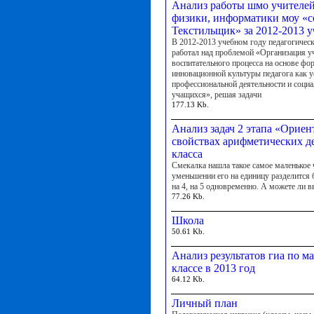
Анализ работы шмо учителей
физики, информатики моу «с
Текстильщик» за 2012-2013 
В 2012-2013 учебном году педагогичес
работал над проблемой «Организация у
воспитательного процесса на основе ф
инновационной культуры педагога как у
профессиональной деятельности и соци
учащихся», решая задачи
177.13 Kb.
Анализ задач 2 этапа «Ориен
свойствах арифметических д
класса
Смекалка нашла такое самое маленькое 
уменьшении его на единицу разделится бе
на 4, на 5 одновременно. А можете ли в
77.26 Kb.
Школа
50.61 Kb.
Анализ результатов гиа по ма
классе в 2013 год
64.12 Kb.
Личный план