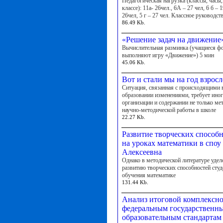
Педагогическая нагрузка (классы, часы,
классе): 11а- 26чел., 6А – 27 чел, 6 б – 1
26чел, 5 г – 27 чел. Классное руководство
86.49 Kb.
«Решение задач на движение
Вычислительная разминка (учащиеся ф
выполняют игру «Движение») 5 мин
45.06 Kb.
Вот и стали мы на год взро
Ситуация, связанная с происходящими 
образовании изменениями, требует иног
организации и содержании не только мет
научно-методической работы в школе
22.27 Kb.
Развитие творческих способн
на уроках математики в споу
Алексеевна
Однако в методической литературе уде
развитию творческих способностей студ
обучения математике
131.44 Kb.
Анализ итоговой комплексно
федеральным государственн
образовательным стандартам